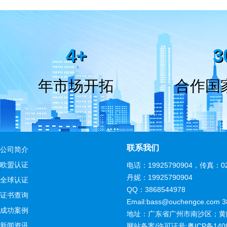
4+
3
年市场开拓
合作国
联系我们
公司简介
欧盟认证
电话：
19925790904
，传真：020
丹妮：19925790904
全球认证
QQ：3868544978
证书查询
Email:bass@ouchengce.com
3
成功案例
地址：广东省广州市南沙区；黄阁
新闻资讯
网站备案/许可证号:
粤ICP备140