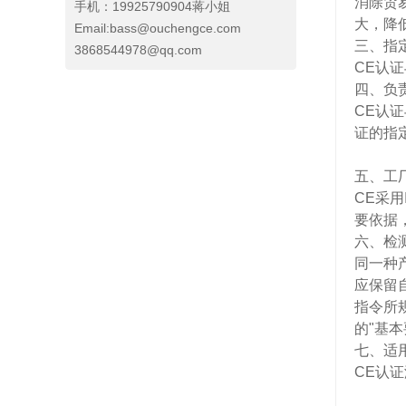
消除贸
手机：19925790904蒋小姐
大，降
Email:bass@ouchengce.com
三、指
3868544978
@qq.com
CE认
四、负
CE认
证的指
五、工
CE采用
要依据
六、检
同一种
应保留
指令所
的"基本
七、适
CE认