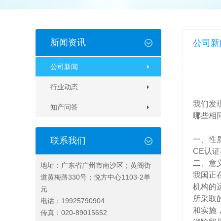
新闻资讯
公司新
公司新闻
行业动态
我们发
知产问答
哪些相
一、性
联系我们
CE认
二、意
地址：广东省广州市南沙区；黄阁街
我国正
道黄梅路330号；悦方中心1103-2单
机构的
元
所采取
电话：
19925790904
和实施
传真：020-89015652